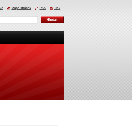
nka
Mapa stránek
RSS
Tisk