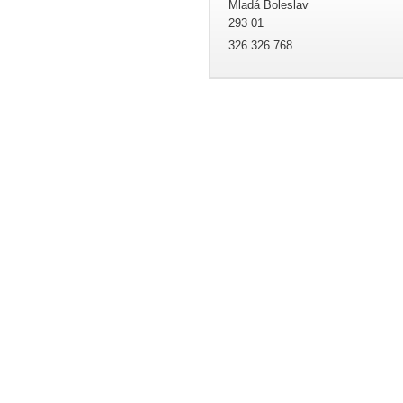
Mladá Boleslav
293 01
326 326 768