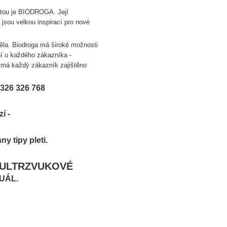
 tou je BIODROGA. Její
jsou velkou inspirací pro nové
těla. Biodroga má široké možnosti
ní u každého zákazníka -
í má každý zákazník zajištěno
326 326 768
í -
y tipy pleti.
ULTRZVUKOVÉ
TUÁL.