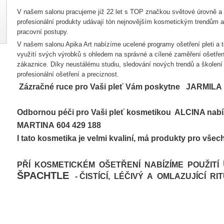
V našem salonu pracujeme již 22 let s TOP značkou světové úrovně a
profesionální produkty udávají tón nejnovějším kosmetickým trendům a 
pracovní postupy.
V našem salonu Apika Art nabízíme ucelené programy ošetření pleti a 
využití svých výrobků s ohledem na správné a cílené zaměření ošetře
zákaznice. Díky neustálému studiu, sledování nových trendů a školen
profesionální ošetření a preciznost.
Zázračné ruce pro Vaši pleť Vám poskytne JARMILA
Odbornou péči pro Vaši pleť kosmetikou ALCINA nabíz
MARTINA
604 429 188
I tato kosmetika je velmi kvaliní, má produkty pro všechn
PŘÍ KOSMETICKÉM OŠETŘENÍ NABÍZÍME POUŽITÍ
ŠPACHTLE
- ČISTÍCÍ, LÉČIVÝ A OMLAZUJÍCÍ RI