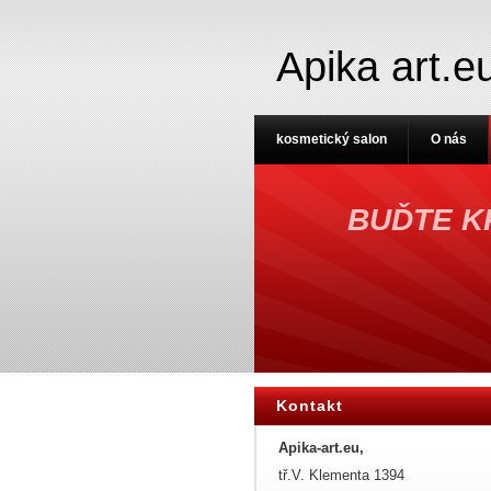
Apika art.e
kosmetický salon
O nás
BUĎTE K
Kontakt
Apika-art.eu,
tř.V. Klementa 1394