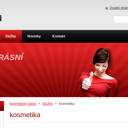
Úvodní strá
u
Služby
Novinky
Kontakt
RÁSNÍ
kosmetický salon
>
Služby
>
kosmetika
kosmetika